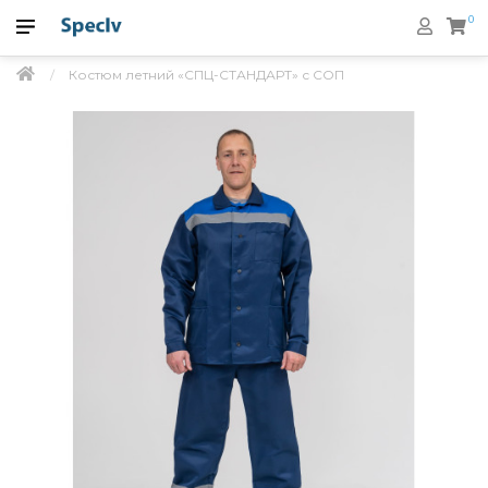
0
Костюм летний «СПЦ-СТАНДАРТ» с СОП