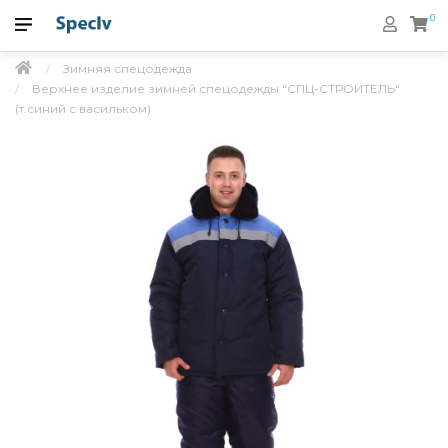
0
Зимняя спецодежда
Верхнее изделие зимней спецодежды "СПЦ-СТРОИТЕЛЬ"
(т.синий с васильком)