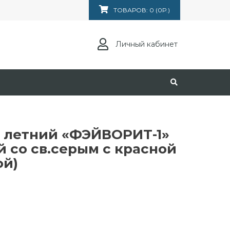
ТОВАРОВ: 0 (0Р.)
Личный кабинет
 летний «ФЭЙВОРИТ-1»
й со св.серым с красной
ой)