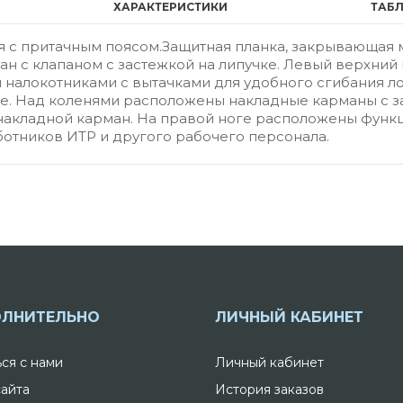
ХАРАКТЕРИСТИКИ
ТАБ
ая с притачным поясом.Защитная планка, закрывающая
н с клапаном с застежкой на липучке. Левый верхний
 налокотниками с вытачками для удобного сгибания л
е. Над коленями расположены накладные карманы с за
накладной карман. На правой ноге расположены функ
отников ИТР и другого рабочего персонала.
ЛНИТЕЛЬНО
ЛИЧНЫЙ КАБИНЕТ
ься с нами
Личный кабинет
сайта
История заказов