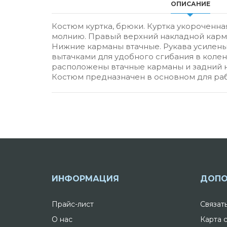
ОПИСАНИЕ
Костюм куртка, брюки. Куртка укороченн
молнию. Правый верхний накладной карма
Нижние карманы втачные. Рукава усилены
вытачками для удобного сгибания в колен
расположены втачные карманы и задний 
Костюм предназначен в основном для раб
ИНФОРМАЦИЯ
ДОПО
Прайс-лист
Связат
О нас
Карта 