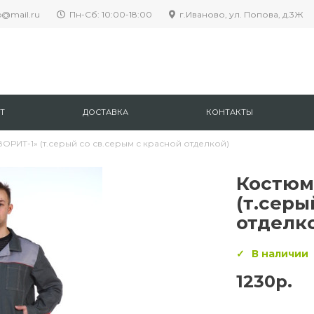
p@mail.ru
Пн-Сб: 10:00-18:00
г.Иваново, ул. Попова, д.3Ж
Т
ДОСТАВКА
КОНТАКТЫ
РИТ-1» (т.серый со св.серым с красной отделкой)
Костюм
(т.серы
отделк
В наличии
1230р.