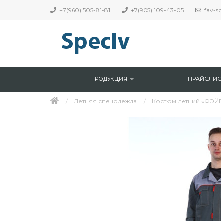
+7(960) 505-81-81
+7(905) 109-43-05
fav-s
ПРОДУКЦИЯ
ПРАЙСЛИС
Летняя спецодежда
Костюм летний «ФЭЙВО