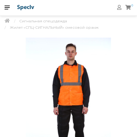
0
Сигнальная спецодежда
Жилет «СПЦ-СИГНАЛЬНЫЙ» смесовой оранж