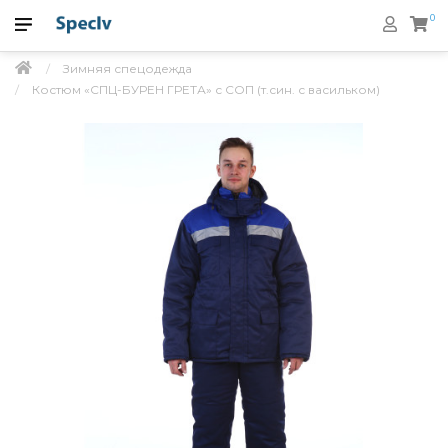
0
Зимняя спецодежда
Костюм «СПЦ-БУРЕН ГРЕТА» с СОП (т.син. с васильком)