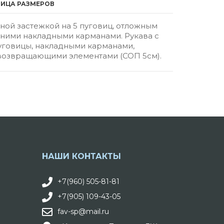
ЛИЦА РАЗМЕРОВ
ьной застежкой на 5 пуговиц, отложным
жними накладными карманами. Рукава с
пуговицы, накладными карманами,
овозвращающими элементами (СОП 5см).
НАШИ КОНТАКТЫ
+7(960) 505-81-81
+7(905) 109-43-05
fav-sp@mail.ru