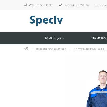
+7(960) 505-81-81
+7(905) 109-43-05
fav-s
ПРОДУКЦИЯ
ПРАЙСЛИС
Летняя спецодежда
Костюм летний «СПЦ-М