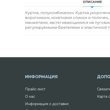
ОПИСАНИЕ
Куртка, полукомбинезон. Куртка укорочен
воротником, кокетками спинки и полочек
манжетами, застегивающимися на пуговиц
регулируемыми бретелями и эластичной т
ИНФОРМАЦИЯ
ДОПО
Прайс-лист
Связат
О нас
Карта 
Информация о доставке