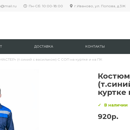
p@mail.ru
Пн-Сб: 10:00-18:00
г.Иваново, ул. Попова, д.3Ж
Т
ДОСТАВКА
КОНТАКТЫ
АСТЕР» (т.синий с васильком) С СОП на куртке и на ПК
Костюм
(т.сини
куртке 
В наличии
920р.