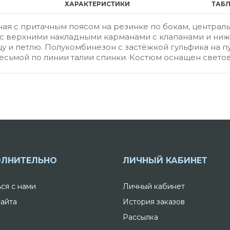
ХАРАКТЕРИСТИКИ
ТАБ
ная с притачным поясом на резинке по бокам, централ
, с верхними накладными карманами с клапанами и ни
у и петлю. Полукомбинезон с застёжкой гульфика на 
есьмой по линии талии спинки. Костюм оснащен свет
ЛНИТЕЛЬНО
ЛИЧНЫЙ КАБИНЕТ
ься с нами
Личный кабинет
сайта
История заказов
Рассылка